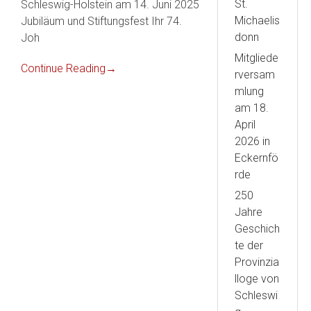
St.
Schleswig-Holstein am 14. Juni 2025
Michaelis
Jubiläum und Stiftungsfest Ihr 74.
donn
Joh
Mitgliede
Continue Reading
→
rversam
mlung
am 18.
April
2026 in
Eckernfö
rde
250
Jahre
Geschich
te der
Provinzia
lloge von
Schleswi