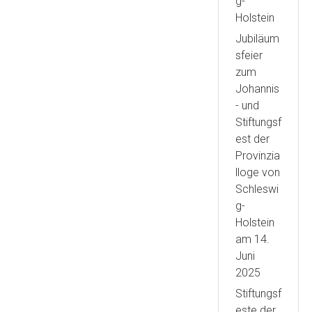
g-
Holstein
Jubiläum
sfeier
zum
Johannis
- und
Stiftungsf
est der
Provinzia
lloge von
Schleswi
g-
Holstein
am 14.
Juni
2025
Stiftungsf
este der