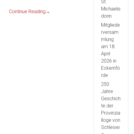
St.
Michaelis
Continue Reading
→
donn
Mitgliede
rversam
mlung
am 18.
April
2026 in
Eckernfö
rde
250
Jahre
Geschich
te der
Provinzia
lloge von
Schleswi