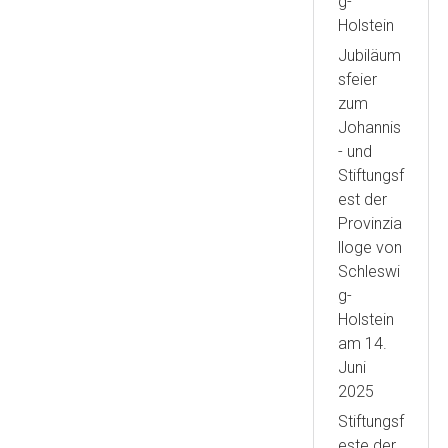
g-
Holstein
Jubiläum
sfeier
zum
Johannis
- und
Stiftungsf
est der
Provinzia
lloge von
Schleswi
g-
Holstein
am 14.
Juni
2025
Stiftungsf
este der