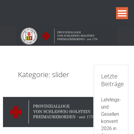
Skip
to
content
Kategorie:
slider
Letzte
Beiträge
Lehrlings-
und
Gesellen
konvent
2026 in